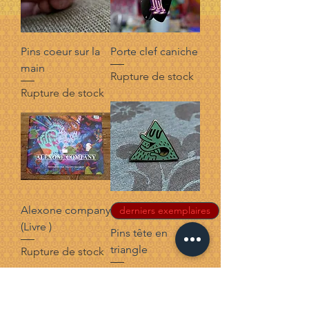
Pins coeur sur la
Porte clef caniche
main
Rupture de stock
Rupture de stock
Alexone company
derniers exemplaires
(Livre )
Pins tête en
triangle
Rupture de stock
Prix
13,00 €