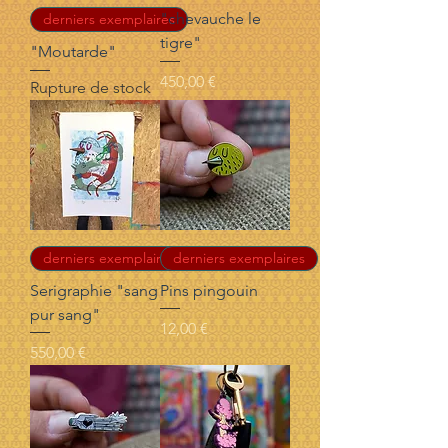
"chevauche le
derniers exemplaires
tigre"
"Moutarde"
Prix
450,00 €
Rupture de stock
derniers exemplaires
derniers exemplaires
Serigraphie "sang
Pins pingouin
pur sang"
Prix
12,00 €
Prix
550,00 €