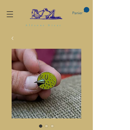
Panier
Alëxone Dizac