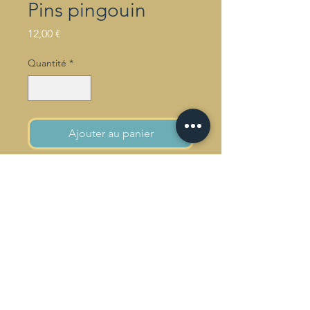
Pins pingouin
Prix
12,00 €
Quantité
*
Ajouter au panier
pin's finition de qualité.
© Alëxone Dizac